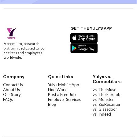
GET THE YULYS APP
A premium job search
platform dedicated to job
seekers and employers
worldwide.
Company
Quick Links
Yulys vs.
Competitors
Contact Us
Yulys Mobile App
About Us
Find Work
vs. The Muse
Our Story
Post a Free Job
vs. The FlexJobs
FAQs
Employer Services
vs. Monster
Blog
vs. ZipRecuriter
vs. Glassdoor
vs. Indeed