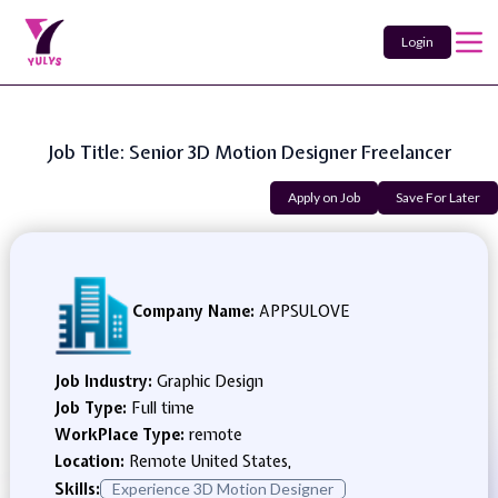
Login
Job Title: Senior 3D Motion Designer Freelancer
Apply on Job
Save For Later
Company Name:
APPSULOVE
Job Industry:
Graphic Design
Job Type:
Full time
WorkPlace Type:
remote
Location:
Remote United States,
Skills:
Experience 3D Motion Designer